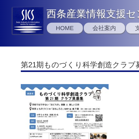
西条産業情報支援セ
HOME
会社案内
第21期ものづくり科学創造クラブ募集チ